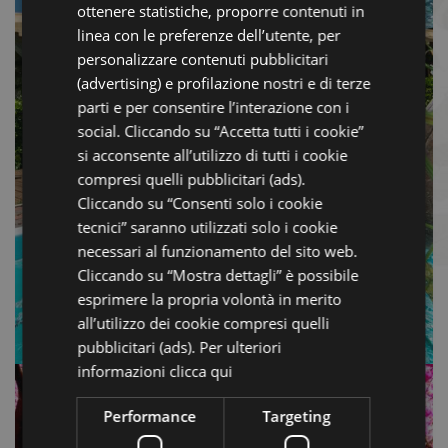
GERMAN
ottenere statistiche, proporre contenuti in
linea con le preferenze dell’utente, per
FRENCH
personalizzare contenuti pubblicitari
PISCINE
RUSSIAN
(advertising) e profilazione nostri e di terze
FREELANDIA
parti e per consentire l’interazione con i
2026 – LA
social. Cliccando su “Accetta tutti i cookie”
si acconsente all’utilizzo di tutti i cookie
DOMENICA A
compresi quelli pubblicitari (ads).
FREELANDIA!!!
Cliccando su “Consenti solo i cookie
tecnici” saranno utilizzati solo i cookie
necessari al funzionamento del sito web.
Cliccando su “Mostra dettagli” è possibile
esprimere la propria volontà in merito
all’utilizzo dei cookie compresi quelli
pubblicitari (ads). Per ulteriori
informazioni
clicca qui
Performance
Targeting