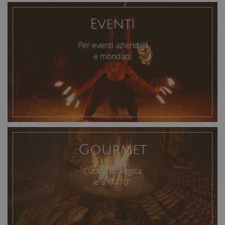
Eventi
Per eventi aziendali
e mondani
Gourmet
Cucina biologica
e a KM "0"