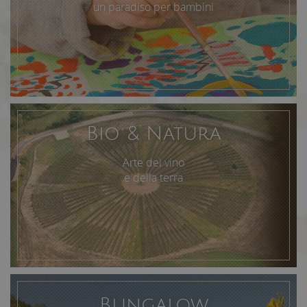
un paradiso per bambini
Provider /
Nome
Scadenza
Descrizione
Dominio
epuModal
.free-
1
landia.com
settimana
Bio & Natura
Arte del vino
e della terra
Bungalow