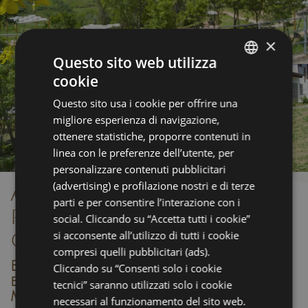
×
Questo sito web utilizza
cookie
ITALIAN
Questo sito usa i cookie per offrire una
ENGLISH
migliore esperienza di navigazione,
GERMAN
ottenere statistiche, proporre contenuti in
linea con le preferenze dell’utente, per
FRENCH
personalizzare contenuti pubblicitari
RUSSIAN
(advertising) e profilazione nostri e di terze
Agriturismo con
parti e per consentire l’interazione con i
piscina e parco sulle
social. Cliccando su “Accetta tutti i cookie”
colline di Rimini
si acconsente all’utilizzo di tutti i cookie
compresi quelli pubblicitari (ads).
Benvenuto a FreeLandia, oasi
Cliccando su “Consenti solo i cookie
ecostostenibile nel cuore di
tecnici” saranno utilizzati solo i cookie
Montescudo
necessari al funzionamento del sito web.