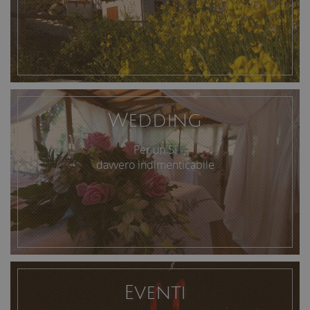
Wedding
Per un SI
davvero indimenticabile
Eventi