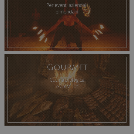
Per eventi aziendali
e mondani
Gourmet
Cucina biologica
e a KM "0"