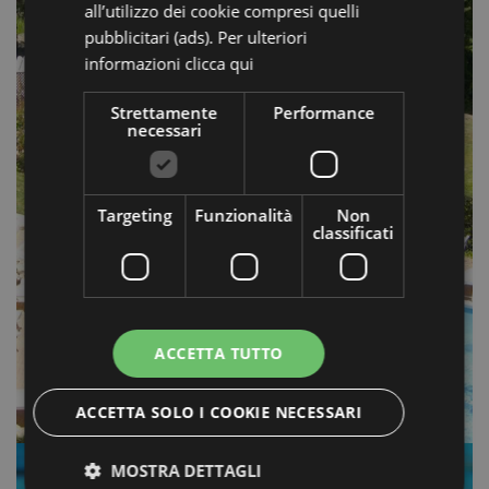
all’utilizzo dei cookie compresi quelli
pubblicitari (ads). Per ulteriori
informazioni
clicca qui
INGRESSI
Strettamente
Performance
necessari
PISCINE
FREELANDIA
Targeting
Funzionalità
Non
2026
classificati
ACCETTA TUTTO
ACCETTA SOLO I COOKIE NECESSARI
MOSTRA DETTAGLI