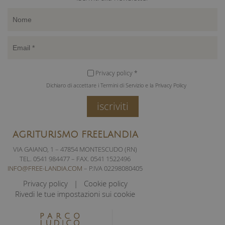
associato a
.free-
Google
landia.com
Universal
Analytics,
secondo la
documentazione
viene utilizzato
per limitare la
frequenza delle
richieste,
Privacy policy *
limitando la
raccolta di dati
Dichiaro di accettare i Termini di Servizio e la Privacy Policy
su siti ad alto
traffico.
iscriviti
_gat_UA-
.free-
57
Si tratta di un
59617289-
landia.com
secondi
cookie di tipo
1
pattern
impostato da
AGRITURISMO FREELANDIA
Google
Analytics, in cui
VIA GAIANO, 1 – 47854 MONTESCUDO (RN)
l'elemento
TEL. 0541 984477 – FAX. 0541 1522496
pattern sul
nome contiene il
INFO@FREE-LANDIA.COM
– P.IVA 02298080405
numero
identificativo
Privacy policy
Cookie policy
univoco
Rivedi le tue impostazioni sui cookie
dell'account o
del sito Web a
cui si riferisce. È
una variazione
del cookie _gat