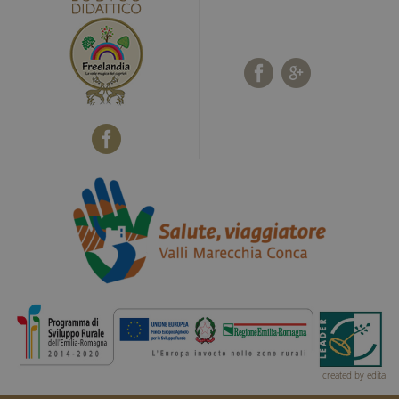
che viene
utilizzato per
limitare la
quantità di dati
registrati da
Google su siti
Web ad alto
volume di
traffico.
created by edita